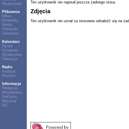
Ten użytkownik nie napisał jeszcze żadnego niusa.
Wydarzenia
Zdjęcia
Plikownia
Nihon
Konwenty
Ten użytkownik nie uznał za stosowne odnaleźć się na ża
Media
Teledyski
Zwiastuny
Kalendarz
Rynek
Konwenty
Wydarzenia
Telewizja
Radio
Audycje
Muzyka
Informacje
Redakcja
Współpraca
Reklama
Mecenat
IRC