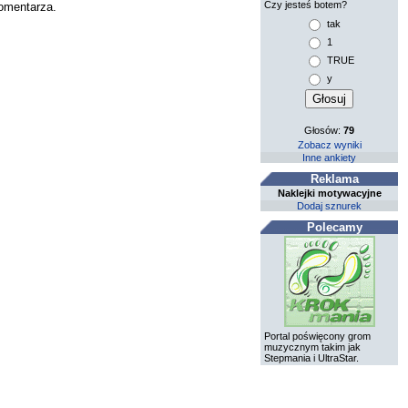
Czy jesteś botem?
komentarza.
tak
1
TRUE
y
Głosów:
79
Zobacz wyniki
Inne ankiety
Reklama
Naklejki motywacyjne
Dodaj sznurek
Polecamy
Portal poświęcony grom
muzycznym takim jak
Stepmania i UltraStar.