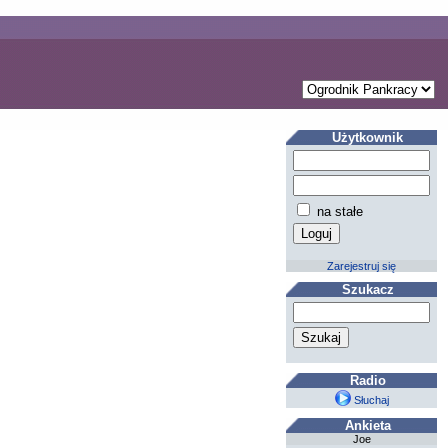
Użytkownik
na stałe
Zarejestruj się
Szukacz
Radio
Słuchaj
Ankieta
Joe