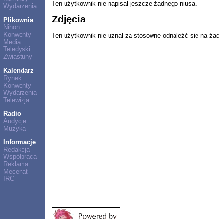
Ten użytkownik nie napisał jeszcze żadnego niusa.
Wydarzenia
Zdjęcia
Plikownia
Nihon
Konwenty
Ten użytkownik nie uznał za stosowne odnaleźć się na ża
Media
Teledyski
Zwiastuny
Kalendarz
Rynek
Konwenty
Wydarzenia
Telewizja
Radio
Audycje
Muzyka
Informacje
Redakcja
Współpraca
Reklama
Mecenat
IRC