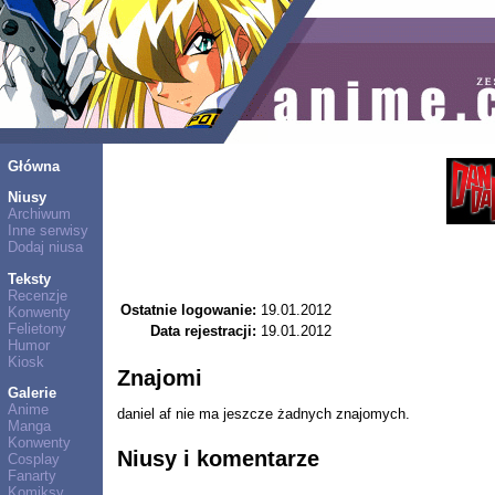
Główna
Niusy
Archiwum
Inne serwisy
Dodaj niusa
Teksty
Recenzje
Ostatnie logowanie:
19.01.2012
Konwenty
Felietony
Data rejestracji:
19.01.2012
Humor
Kiosk
Znajomi
Galerie
Anime
daniel af nie ma jeszcze żadnych znajomych.
Manga
Konwenty
Niusy i komentarze
Cosplay
Fanarty
Komiksy