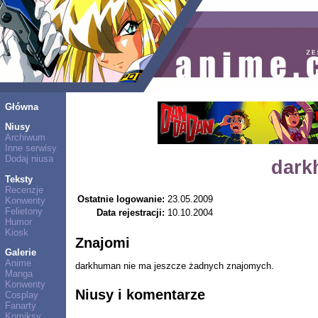
Główna
Niusy
Archiwum
Inne serwisy
Dodaj niusa
dark
Teksty
Recenzje
Ostatnie logowanie:
23.05.2009
Konwenty
Felietony
Data rejestracji:
10.10.2004
Humor
Kiosk
Znajomi
Galerie
Anime
darkhuman nie ma jeszcze żadnych znajomych.
Manga
Konwenty
Niusy i komentarze
Cosplay
Fanarty
Komiksy