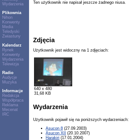
Ten użytkownik nie napisał jeszcze żadnego niusa.
Wydarzenia
Plikownia
Nihon
Konwenty
Media
Teledyski
Zwiastuny
Zdjęcia
Kalendarz
Rynek
Użytkownik jest widoczny na 1 zdjęciach:
Konwenty
Wydarzenia
Telewizja
Radio
Audycje
Muzyka
640 x 480
Informacje
31,68 KB
Redakcja
Współpraca
Reklama
Wydarzenia
Mecenat
IRC
Użytkownik pojawił się na poniższych wydarzeniach:
Asucon 8
(27.09.2003)
Asucon XII
(20.10.2007)
Harakiri
(17.01.2004)