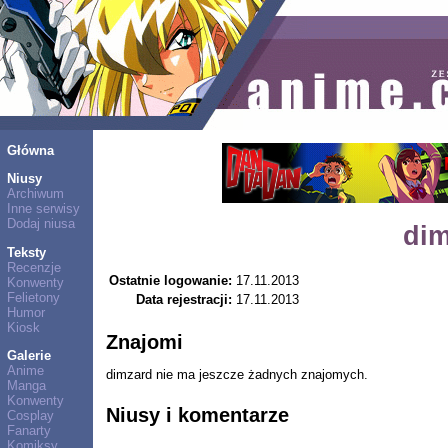
Główna
Niusy
Archiwum
Inne serwisy
Dodaj niusa
dim
Teksty
Recenzje
Ostatnie logowanie:
17.11.2013
Konwenty
Felietony
Data rejestracji:
17.11.2013
Humor
Kiosk
Znajomi
Galerie
Anime
dimzard nie ma jeszcze żadnych znajomych.
Manga
Konwenty
Niusy i komentarze
Cosplay
Fanarty
Komiksy