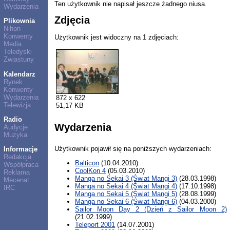
Ten użytkownik nie napisał jeszcze żadnego niusa.
Wydarzenia
Zdjęcia
Plikownia
Nihon
Konwenty
Użytkownik jest widoczny na 1 zdjęciach:
Media
Teledyski
Zwiastuny
Kalendarz
Rynek
Konwenty
Wydarzenia
872 x 622
Telewizja
51,17 KB
Radio
Wydarzenia
Audycje
Muzyka
Użytkownik pojawił się na poniższych wydarzeniach:
Informacje
Redakcja
Balticon
(10.04.2010)
Współpraca
CoolKon 4
(05.03.2010)
Reklama
Manga no Sekai 3 (Świat Mangi 3)
(28.03.1998)
Mecenat
Manga no Sekai 4 (Świat Mangi 4)
(17.10.1998)
IRC
Manga no Sekai 5 (Świat Mangi 5)
(28.08.1999)
Manga no Sekai 6 (Świat Mangi 6)
(04.03.2000)
Sailor Moon Day 2 (Dzień z Sailor Moon 2)
(21.02.1999)
Teleport 2001
(14.07.2001)