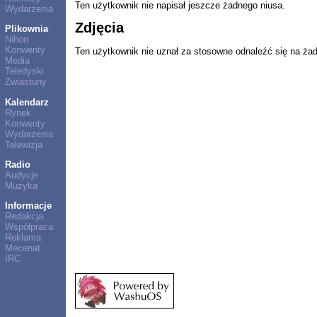
Ten użytkownik nie napisał jeszcze żadnego niusa.
Wydarzenia
Zdjęcia
Plikownia
Nihon
Konwenty
Ten użytkownik nie uznał za stosowne odnaleźć się na ża
Media
Teledyski
Zwiastuny
Kalendarz
Rynek
Konwenty
Wydarzenia
Telewizja
Radio
Audycje
Muzyka
Informacje
Redakcja
Współpraca
Reklama
Mecenat
IRC