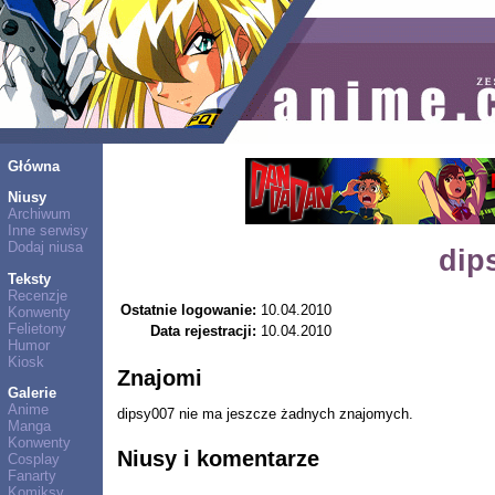
Główna
Niusy
Archiwum
Inne serwisy
Dodaj niusa
dip
Teksty
Recenzje
Ostatnie logowanie:
10.04.2010
Konwenty
Felietony
Data rejestracji:
10.04.2010
Humor
Kiosk
Znajomi
Galerie
Anime
dipsy007 nie ma jeszcze żadnych znajomych.
Manga
Konwenty
Niusy i komentarze
Cosplay
Fanarty
Komiksy