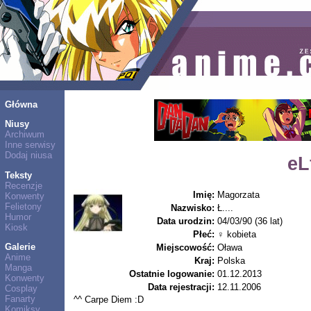
Główna
Niusy
Archiwum
Inne serwisy
Dodaj niusa
eL
Teksty
Recenzje
Imię:
Magorzata
Konwenty
Felietony
Nazwisko:
Ł....
Humor
Data urodzin:
04/03/90 (36 lat)
Kiosk
Płeć:
♀ kobieta
Galerie
Miejscowość:
Oława
Anime
Kraj:
Polska
Manga
Ostatnie logowanie:
01.12.2013
Konwenty
Data rejestracji:
12.11.2006
Cosplay
Fanarty
^^ Carpe Diem :D
Komiksy