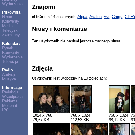
Wydarzenia
Znajomi
Plikownia
Nihon
eLfiCa ma 14 znajomych:
Alqua
,
Avalon
,
Avi
,
Gargu
,
GRE
Konwenty
Media
Niusy i komentarze
Teledyski
Zwiastuny
Ten użytkownik nie napisał jeszcze żadnego niusa.
Kalendarz
Rynek
Konwenty
Wydarzenia
Telewizja
Zdjęcia
Radio
Audycje
Użytkownik jest widoczny na 10 zdjęciach:
Muzyka
Informacje
Redakcja
Współpraca
Reklama
Mecenat
IRC
1024 x 768
768 x 1024
768 x 1024
76
79,67 KB
112,53 KB
68,12 KB
69