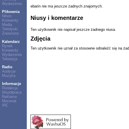
Wydarzenia
ebarin nie ma jeszcze żadnych znajomych.
Plikownia
Nihon
Niusy i komentarze
Konwenty
Media
Teledyski
Ten użytkownik nie napisał jeszcze żadnego niusa.
Zwiastuny
Zdjęcia
Kalendarz
Rynek
Ten użytkownik nie uznał za stosowne odnaleźć się na ża
Konwenty
Wydarzenia
Telewizja
Radio
Audycje
Muzyka
Informacje
Redakcja
Współpraca
Reklama
Mecenat
IRC