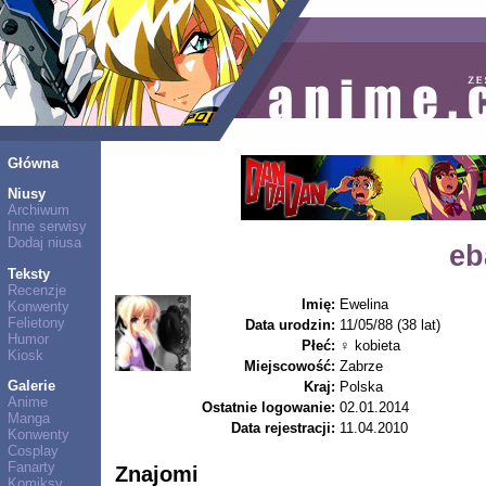
Główna
Niusy
Archiwum
Inne serwisy
Dodaj niusa
eb
Teksty
Recenzje
Imię:
Ewelina
Konwenty
Felietony
Data urodzin:
11/05/88 (38 lat)
Humor
Płeć:
♀ kobieta
Kiosk
Miejscowość:
Zabrze
Galerie
Kraj:
Polska
Anime
Ostatnie logowanie:
02.01.2014
Manga
Data rejestracji:
11.04.2010
Konwenty
Cosplay
Fanarty
Znajomi
Komiksy