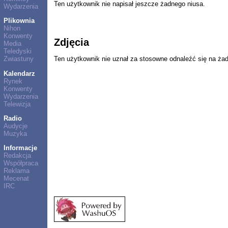
Ten użytkownik nie napisał jeszcze żadnego niusa.
Wydarzenia
Plikownia
Nihon
Konwenty
Zdjęcia
Media
Teledyski
Ten użytkownik nie uznał za stosowne odnaleźć się na ża
Zwiastuny
Kalendarz
Rynek
Konwenty
Wydarzenia
Telewizja
Radio
Audycje
Muzyka
Informacje
Redakcja
Współpraca
Reklama
Mecenat
IRC