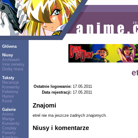
Główna
Niusy
Archiwum
Inne serwisy
Dodaj niusa
e
Teksty
Recenzje
Ostatnie logowanie:
17.05.2011
Konwenty
Felietony
Data rejestracji:
17.05.2011
Humor
Kiosk
Znajomi
Galerie
Anime
etrel nie ma jeszcze żadnych znajomych.
Manga
Konwenty
Niusy i komentarze
Cosplay
Fanarty
Komiksy