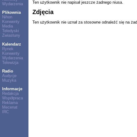
Ten użytkownik nie napisał jeszcze żadnego niusa.
Wydarzenia
Zdjęcia
Plikownia
Nihon
Konwenty
Ten użytkownik nie uznał za stosowne odnaleźć się na ża
Media
Teledyski
Zwiastuny
Kalendarz
Rynek
Konwenty
Wydarzenia
Telewizja
Radio
Audycje
Muzyka
Informacje
Redakcja
Współpraca
Reklama
Mecenat
IRC