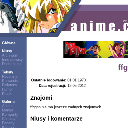
Główna
Niusy
Archiwum
Inne serwisy
Dodaj niusa
ff
Teksty
Recenzje
Ostatnie logowanie:
01.01.1970
Konwenty
Felietony
Data rejestracji:
13.05.2012
Humor
Kiosk
Znajomi
Galerie
Anime
ffgghh nie ma jeszcze żadnych znajomych.
Manga
Konwenty
Niusy i komentarze
Cosplay
Fanarty
Komiksy