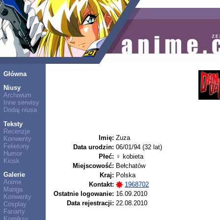
Główna
Niusy
Archiwum
Inne serwisy
Dodaj niusa
Teksty
Recenzje
Imię:
Zuza
Konwenty
Felietony
Data urodzin:
06/01/94 (32 lat)
Humor
Płeć:
♀ kobieta
Kiosk
Miejscowość:
Bełchatów
Galerie
Kraj:
Polska
Anime
Kontakt:
1968702
Manga
Ostatnie logowanie:
16.09.2010
Konwenty
Data rejestracji:
22.08.2010
Cosplay
Fanarty
Komiksy