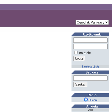
Użytkownik
na stałe
Zarejestruj się
Szukacz
Radio
Słuchaj
Ankieta
Joe