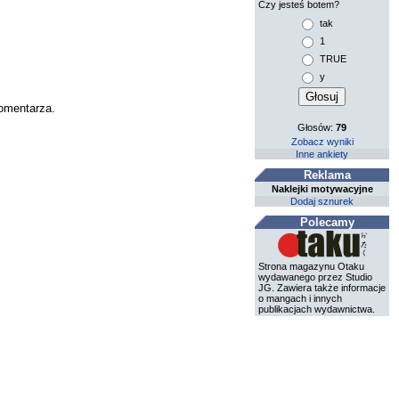
Czy jesteś botem?
tak
1
TRUE
y
komentarza.
Głosów:
79
Zobacz wyniki
Inne ankiety
Reklama
Naklejki motywacyjne
Dodaj sznurek
Polecamy
Strona magazynu Otaku
wydawanego przez Studio
JG. Zawiera także informacje
o mangach i innych
publikacjach wydawnictwa.