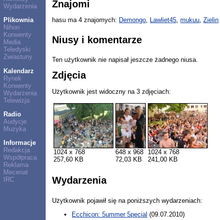
Znajomi
Wydarzenia
Plikownia
hasu ma 4 znajomych:
Demongo
,
Lawliet45
,
mukuu
,
Zielin
Nihon
Konwenty
Niusy i komentarze
Media
Teledyski
Zwiastuny
Ten użytkownik nie napisał jeszcze żadnego niusa.
Kalendarz
Zdjęcia
Rynek
Konwenty
Użytkownik jest widoczny na 3 zdjęciach:
Wydarzenia
Telewizja
Radio
Audycje
Muzyka
Informacje
Redakcja
1024 x 768
648 x 968
1024 x 768
Współpraca
257,60 KB
72,03 KB
241,00 KB
Reklama
Mecenat
Wydarzenia
IRC
Użytkownik pojawił się na poniższych wydarzeniach:
Ecchicon: 5ummer 5pecial
(09.07.2010)