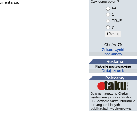
Czy jesteś botem?
komentarza.
tak
1
TRUE
y
Głosów:
79
Zobacz wyniki
Inne ankiety
Reklama
Naklejki motywacyjne
Dodaj sznurek
Polecamy
Strona magazynu Otaku
wydawanego przez Studio
JG. Zawiera także informacje
o mangach i innych
publikacjach wydawnictwa.