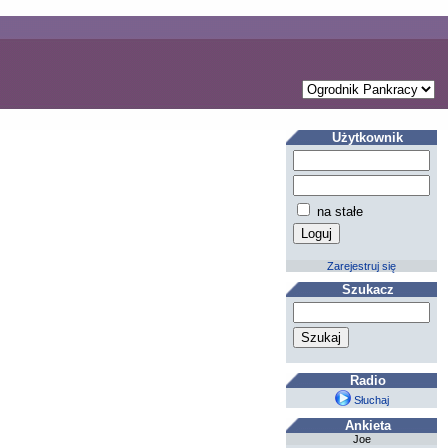
Użytkownik
na stałe
Zarejestruj się
Szukacz
Radio
Słuchaj
Ankieta
Joe