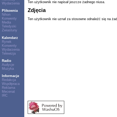
Ten użytkownik nie napisał jeszcze żadnego niusa.
Wydarzenia
Zdjęcia
Plikownia
Nihon
Konwenty
Ten użytkownik nie uznał za stosowne odnaleźć się na ża
Media
Teledyski
Zwiastuny
Kalendarz
Rynek
Konwenty
Wydarzenia
Telewizja
Radio
Audycje
Muzyka
Informacje
Redakcja
Współpraca
Reklama
Mecenat
IRC