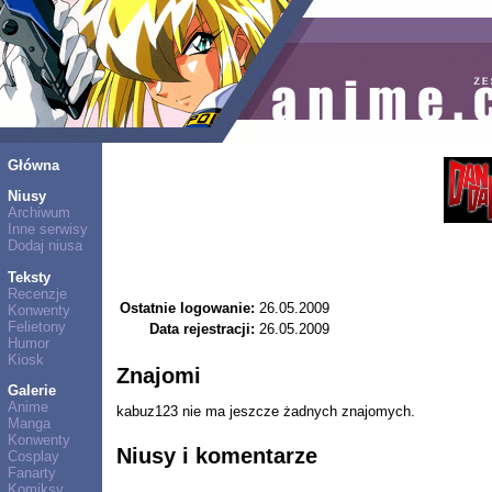
Główna
Niusy
Archiwum
Inne serwisy
Dodaj niusa
Teksty
Recenzje
Ostatnie logowanie:
26.05.2009
Konwenty
Felietony
Data rejestracji:
26.05.2009
Humor
Kiosk
Znajomi
Galerie
Anime
kabuz123 nie ma jeszcze żadnych znajomych.
Manga
Konwenty
Niusy i komentarze
Cosplay
Fanarty
Komiksy