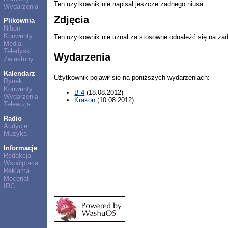
Ten użytkownik nie napisał jeszcze żadnego niusa.
Wydarzenia
Zdjęcia
Plikownia
Nihon
Konwenty
Ten użytkownik nie uznał za stosowne odnaleźć się na ża
Media
Teledyski
Wydarzenia
Zwiastuny
Kalendarz
Użytkownik pojawił się na poniższych wydarzeniach:
Rynek
Konwenty
B-4
(18.08.2012)
Wydarzenia
Krakon
(10.08.2012)
Telewizja
Radio
Audycje
Muzyka
Informacje
Redakcja
Współpraca
Reklama
Mecenat
IRC