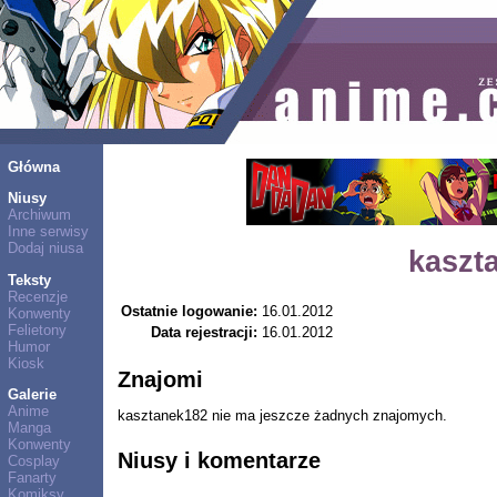
Główna
Niusy
Archiwum
Inne serwisy
Dodaj niusa
kaszt
Teksty
Recenzje
Ostatnie logowanie:
16.01.2012
Konwenty
Felietony
Data rejestracji:
16.01.2012
Humor
Kiosk
Znajomi
Galerie
Anime
kasztanek182 nie ma jeszcze żadnych znajomych.
Manga
Konwenty
Niusy i komentarze
Cosplay
Fanarty
Komiksy