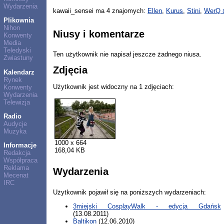
Wydarzenia
kawaii_sensei ma 4 znajomych:
Ellen
,
Kurus
,
Stini
,
WerQ 
Plikownia
Nihon
Niusy i komentarze
Konwenty
Media
Teledyski
Ten użytkownik nie napisał jeszcze żadnego niusa.
Zwiastuny
Zdjęcia
Kalendarz
Rynek
Użytkownik jest widoczny na 1 zdjęciach:
Konwenty
Wydarzenia
Telewizja
Radio
Audycje
Muzyka
1000 x 664
Informacje
168,04 KB
Redakcja
Współpraca
Reklama
Wydarzenia
Mecenat
IRC
Użytkownik pojawił się na poniższych wydarzeniach:
3miejski CosplayWalk - edycja Gdańsk
(13.08.2011)
Baltikon
(12.06.2010)