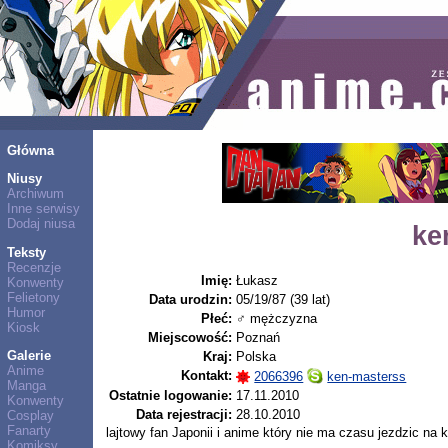
Główna
Niusy
Archiwum
Inne serwisy
Dodaj niusa
ke
Teksty
Recenzje
Imię:
Łukasz
Konwenty
Felietony
Data urodzin:
05/19/87 (39 lat)
Humor
Płeć:
♂ mężczyzna
Kiosk
Miejscowość:
Poznań
Galerie
Kraj:
Polska
Anime
Kontakt:
2066396
ken-masterss
Manga
Ostatnie logowanie:
17.11.2010
Konwenty
Data rejestracji:
28.10.2010
Cosplay
Fanarty
lajtowy fan Japonii i anime który nie ma czasu jezdzic na 
Komiksy