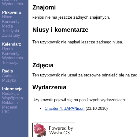
Wydarzenia
Znajomi
Plikownia
Nihon
kenios nie ma jeszcze żadnych znajomych.
Konwenty
Media
Niusy i komentarze
Teledyski
Zwiastuny
Ten użytkownik nie napisał jeszcze żadnego niusa.
Kalendarz
Rynek
Konwenty
Wydarzenia
Telewizja
Zdjęcia
Radio
Ten użytkownik nie uznał za stosowne odnaleźć się na ża
Audycje
Muzyka
Wydarzenia
Informacje
Redakcja
Współpraca
Użytkownik pojawił się na poniższych wydarzeniach:
Reklama
Mecenat
Chapter 4: JAPANicon
(23.10.2010)
IRC