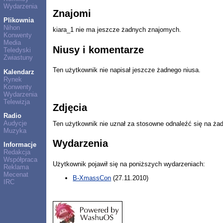
Wydarzenia
Znajomi
Plikownia
Nihon
kiara_1 nie ma jeszcze żadnych znajomych.
Konwenty
Media
Niusy i komentarze
Teledyski
Zwiastuny
Ten użytkownik nie napisał jeszcze żadnego niusa.
Kalendarz
Rynek
Konwenty
Wydarzenia
Telewizja
Zdjęcia
Radio
Audycje
Ten użytkownik nie uznał za stosowne odnaleźć się na ża
Muzyka
Wydarzenia
Informacje
Redakcja
Współpraca
Użytkownik pojawił się na poniższych wydarzeniach:
Reklama
Mecenat
B-XmassCon
(27.11.2010)
IRC