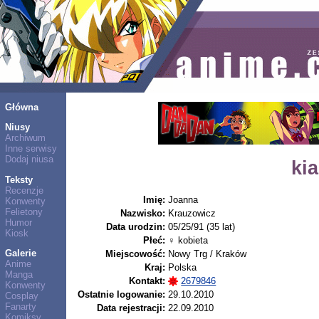
Główna
Niusy
Archiwum
Inne serwisy
Dodaj niusa
ki
Teksty
Recenzje
Imię:
Joanna
Konwenty
Felietony
Nazwisko:
Krauzowicz
Humor
Data urodzin:
05/25/91 (35 lat)
Kiosk
Płeć:
♀ kobieta
Galerie
Miejscowość:
Nowy Trg / Kraków
Anime
Kraj:
Polska
Manga
Kontakt:
2679846
Konwenty
Ostatnie logowanie:
29.10.2010
Cosplay
Fanarty
Data rejestracji:
22.09.2010
Komiksy