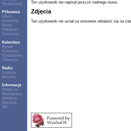
Ten użytkownik nie napisał jeszcze żadnego niusa.
Wydarzenia
Zdjęcia
Plikownia
Nihon
Konwenty
Ten użytkownik nie uznał za stosowne odnaleźć się na ża
Media
Teledyski
Zwiastuny
Kalendarz
Rynek
Konwenty
Wydarzenia
Telewizja
Radio
Audycje
Muzyka
Informacje
Redakcja
Współpraca
Reklama
Mecenat
IRC