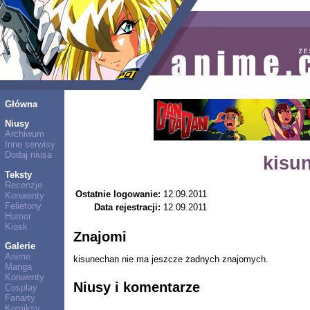
Główna
Niusy
Archiwum
Inne serwisy
Dodaj niusa
kisu
Teksty
Recenzje
Ostatnie logowanie:
12.09.2011
Konwenty
Felietony
Data rejestracji:
12.09.2011
Humor
Kiosk
Znajomi
Galerie
Anime
kisunechan nie ma jeszcze żadnych znajomych.
Manga
Konwenty
Niusy i komentarze
Cosplay
Fanarty
Komiksy