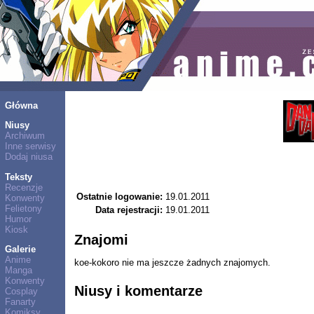
Główna
Niusy
Archiwum
Inne serwisy
Dodaj niusa
Teksty
Recenzje
Ostatnie logowanie:
19.01.2011
Konwenty
Felietony
Data rejestracji:
19.01.2011
Humor
Kiosk
Znajomi
Galerie
Anime
koe-kokoro nie ma jeszcze żadnych znajomych.
Manga
Konwenty
Niusy i komentarze
Cosplay
Fanarty
Komiksy