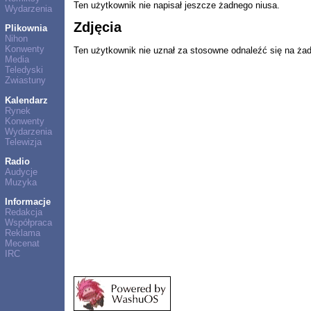
Ten użytkownik nie napisał jeszcze żadnego niusa.
Wydarzenia
Zdjęcia
Plikownia
Nihon
Konwenty
Ten użytkownik nie uznał za stosowne odnaleźć się na ża
Media
Teledyski
Zwiastuny
Kalendarz
Rynek
Konwenty
Wydarzenia
Telewizja
Radio
Audycje
Muzyka
Informacje
Redakcja
Współpraca
Reklama
Mecenat
IRC