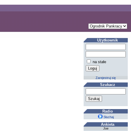
Użytkownik
na stałe
Zarejestruj się
Szukacz
Radio
Słuchaj
Ankieta
Joe