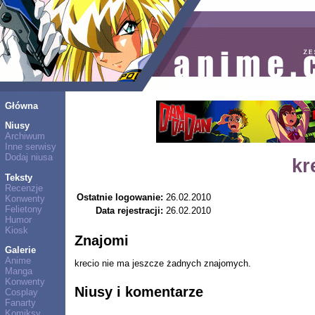
Główna
Niusy
Archiwum
Inne serwisy
Dodaj niusa
kr
Teksty
Recenzje
Ostatnie logowanie:
26.02.2010
Konwenty
Felietony
Data rejestracji:
26.02.2010
Humor
Kiosk
Znajomi
Galerie
Anime
krecio nie ma jeszcze żadnych znajomych.
Manga
Konwenty
Niusy i komentarze
Cosplay
Fanarty
Komiksy