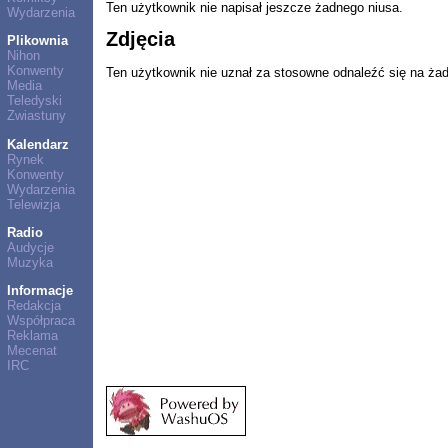
Ten użytkownik nie napisał jeszcze żadnego niusa.
Wydarzenia
Zdjęcia
Plikownia
Nihon
Konwenty
Ten użytkownik nie uznał za stosowne odnaleźć się na ża
Media
Teledyski
Zwiastuny
Kalendarz
Rynek
Konwenty
Wydarzenia
Telewizja
Radio
Audycje
Muzyka
Informacje
Redakcja
Współpraca
Reklama
Mecenat
IRC