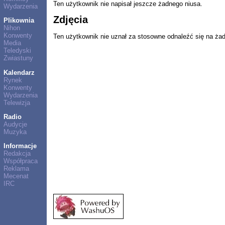
Ten użytkownik nie napisał jeszcze żadnego niusa.
Wydarzenia
Zdjęcia
Plikownia
Nihon
Konwenty
Ten użytkownik nie uznał za stosowne odnaleźć się na ża
Media
Teledyski
Zwiastuny
Kalendarz
Rynek
Konwenty
Wydarzenia
Telewizja
Radio
Audycje
Muzyka
Informacje
Redakcja
Współpraca
Reklama
Mecenat
IRC