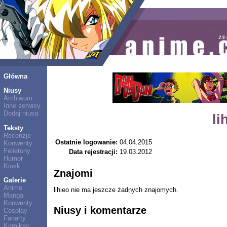
Główna
Niusy
Archiwum
Inne serwisy
Dodaj niusa
li
Teksty
Recenzje
Ostatnie logowanie:
04.04.2015
Konwenty
Felietony
Data rejestracji:
19.03.2012
Humor
Kiosk
Znajomi
Galerie
Anime
lihieo nie ma jeszcze żadnych znajomych.
Manga
Konwenty
Niusy i komentarze
Cosplay
Fanarty
Komiksy