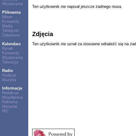
Wydarzenia
Ten użytkownik nie napisał jeszcze żadnego niusa.
Plikownia
Nihon
Konwenty
Media
Teledyski
Zdjęcia
Zwiastuny
Kalendarz
Ten użytkownik nie uznał za stosowne odnaleźć się na ża
Rynek
Konwenty
Wydarzenia
Telewizja
Radio
Audycje
Muzyka
Informacje
Redakcja
Współpraca
Reklama
Mecenat
IRC