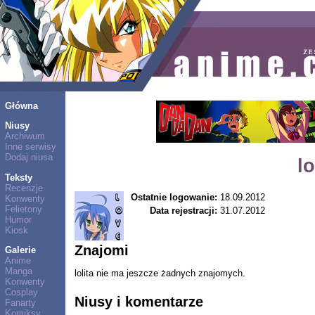
Główna
Niusy
Archiwum
Inne serwisy
Dodaj niusa
lo
Teksty
Recenzje
Ostatnie logowanie:
18.09.2012
Konwenty
Felietony
Data rejestracji:
31.07.2012
Humor
Kiosk
Znajomi
Galerie
Anime
Manga
lolita nie ma jeszcze żadnych znajomych.
Konwenty
Cosplay
Niusy i komentarze
Fanarty
Komiksy