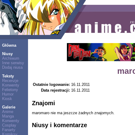
Główna
Niusy
Archiwum
Inne serwisy
Dodaj niusa
mar
Teksty
Recenzje
Ostatnie logowanie:
16.11.2011
Konwenty
Felietony
Data rejestracji:
16.11.2011
Humor
Kiosk
Znajomi
Galerie
Anime
maromaro nie ma jeszcze żadnych znajomych.
Manga
Konwenty
Niusy i komentarze
Cosplay
Fanarty
Komiksy