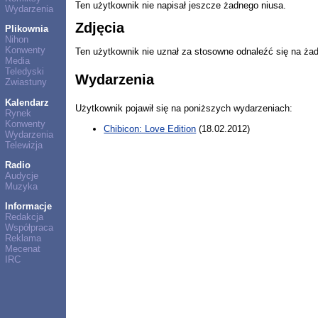
Ten użytkownik nie napisał jeszcze żadnego niusa.
Wydarzenia
Zdjęcia
Plikownia
Nihon
Konwenty
Ten użytkownik nie uznał za stosowne odnaleźć się na ża
Media
Teledyski
Wydarzenia
Zwiastuny
Kalendarz
Użytkownik pojawił się na poniższych wydarzeniach:
Rynek
Konwenty
Chibicon: Love Edition
(18.02.2012)
Wydarzenia
Telewizja
Radio
Audycje
Muzyka
Informacje
Redakcja
Współpraca
Reklama
Mecenat
IRC