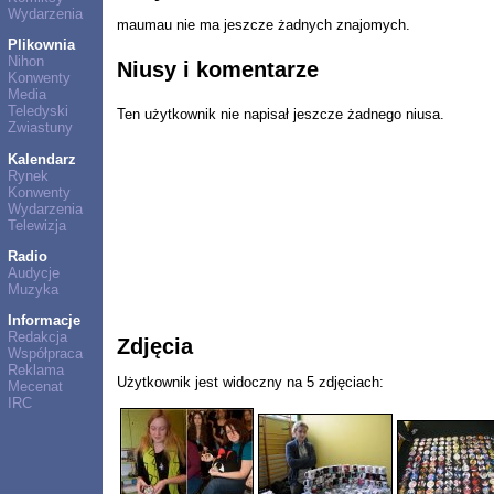
Wydarzenia
maumau nie ma jeszcze żadnych znajomych.
Plikownia
Nihon
Niusy i komentarze
Konwenty
Media
Teledyski
Ten użytkownik nie napisał jeszcze żadnego niusa.
Zwiastuny
Kalendarz
Rynek
Konwenty
Wydarzenia
Telewizja
Radio
Audycje
Muzyka
Informacje
Redakcja
Zdjęcia
Współpraca
Reklama
Użytkownik jest widoczny na 5 zdjęciach:
Mecenat
IRC