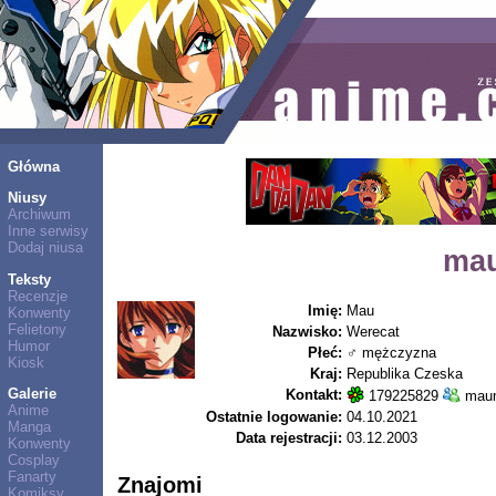
Główna
Niusy
Archiwum
Inne serwisy
Dodaj niusa
ma
Teksty
Recenzje
Imię:
Mau
Konwenty
Felietony
Nazwisko:
Werecat
Humor
Płeć:
♂ mężczyzna
Kiosk
Kraj:
Republika Czeska
Galerie
Kontakt:
179225829
maum
Anime
Ostatnie logowanie:
04.10.2021
Manga
Data rejestracji:
03.12.2003
Konwenty
Cosplay
Fanarty
Znajomi
Komiksy