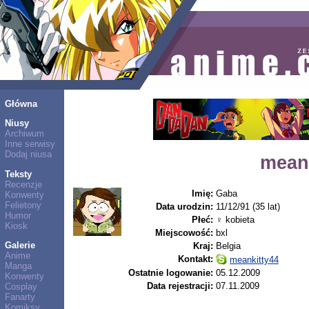
Główna
Niusy
Archiwum
Inne serwisy
Dodaj niusa
mean
Teksty
Recenzje
Imię:
Gaba
Konwenty
Felietony
Data urodzin:
11/12/91 (35 lat)
Humor
Płeć:
♀ kobieta
Kiosk
Miejscowość:
bxl
Galerie
Kraj:
Belgia
Anime
Kontakt:
meankitty44
Manga
Ostatnie logowanie:
05.12.2009
Konwenty
Data rejestracji:
07.11.2009
Cosplay
Fanarty
Komiksy