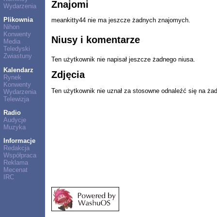
Znajomi
Wydarzenia
Plikownia
meankitty44 nie ma jeszcze żadnych znajomych.
Nihon
Konwenty
Niusy i komentarze
Media
Teledyski
Zwiastuny
Ten użytkownik nie napisał jeszcze żadnego niusa.
Kalendarz
Zdjęcia
Rynek
Konwenty
Ten użytkownik nie uznał za stosowne odnaleźć się na ża
Wydarzenia
Telewizja
Radio
Audycje
Muzyka
Informacje
Redakcja
Współpraca
Reklama
Mecenat
IRC