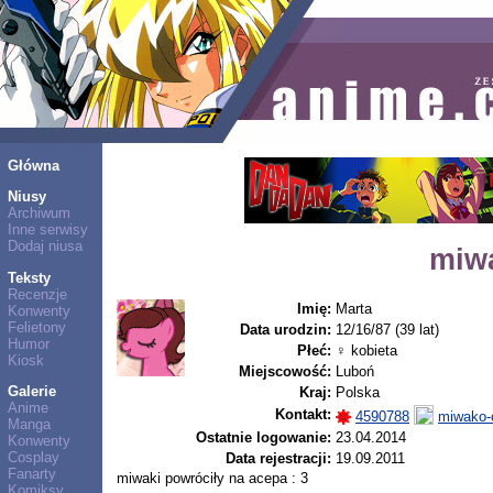
Główna
Niusy
Archiwum
Inne serwisy
Dodaj niusa
miw
Teksty
Recenzje
Imię:
Marta
Konwenty
Felietony
Data urodzin:
12/16/87 (39 lat)
Humor
Płeć:
♀ kobieta
Kiosk
Miejscowość:
Luboń
Galerie
Kraj:
Polska
Anime
Kontakt:
4590788
miwako-
Manga
Ostatnie logowanie:
23.04.2014
Konwenty
Cosplay
Data rejestracji:
19.09.2011
Fanarty
miwaki powróciły na acepa : 3
Komiksy