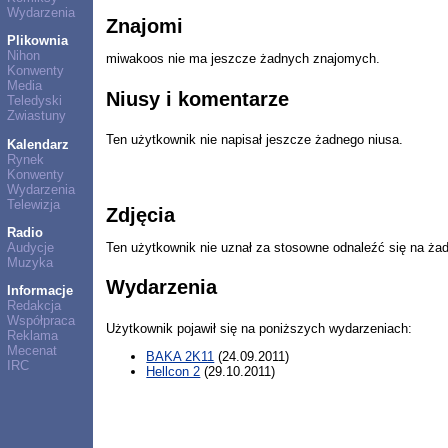
Wydarzenia
Znajomi
Plikownia
Nihon
miwakoos nie ma jeszcze żadnych znajomych.
Konwenty
Media
Niusy i komentarze
Teledyski
Zwiastuny
Ten użytkownik nie napisał jeszcze żadnego niusa.
Kalendarz
Rynek
Konwenty
Wydarzenia
Telewizja
Zdjęcia
Radio
Audycje
Ten użytkownik nie uznał za stosowne odnaleźć się na ża
Muzyka
Wydarzenia
Informacje
Redakcja
Współpraca
Użytkownik pojawił się na poniższych wydarzeniach:
Reklama
Mecenat
BAKA 2K11
(24.09.2011)
IRC
Hellcon 2
(29.10.2011)