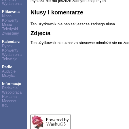
mysia31 nie ma jeszcze żadnych znajomych.
Wydarzenia
Niusy i komentarze
Plikownia
Nihon
Konwenty
Ten użytkownik nie napisał jeszcze żadnego niusa.
Media
Teledyski
Zdjęcia
Zwiastuny
Kalendarz
Ten użytkownik nie uznał za stosowne odnaleźć się na ża
Rynek
Konwenty
Wydarzenia
Telewizja
Radio
Audycje
Muzyka
Informacje
Redakcja
Współpraca
Reklama
Mecenat
IRC