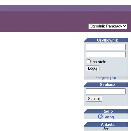
Użytkownik
na stałe
Zarejestruj się
Szukacz
Radio
Słuchaj
Ankieta
Joe