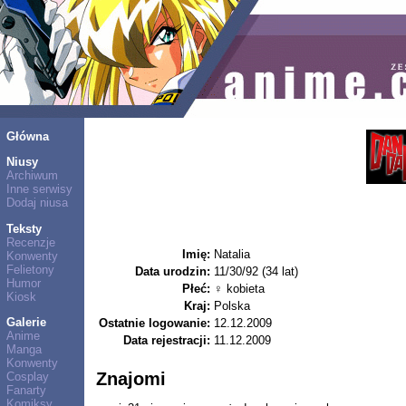
Główna
Niusy
Archiwum
Inne serwisy
Dodaj niusa
Teksty
Recenzje
Imię:
Natalia
Konwenty
Felietony
Data urodzin:
11/30/92 (34 lat)
Humor
Płeć:
♀ kobieta
Kiosk
Kraj:
Polska
Galerie
Ostatnie logowanie:
12.12.2009
Anime
Data rejestracji:
11.12.2009
Manga
Konwenty
Znajomi
Cosplay
Fanarty
Komiksy