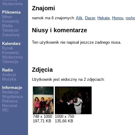
Wydarzenia
Znajomi
Plikownia
Nihon
namok ma 6 znajomych:
Alik
,
Dazer
,
Hekate
,
Honou
,
rosho
Konwenty
Media
Niusy i komentarze
Teledyski
Zwiastuny
Ten użytkownik nie napisał jeszcze żadnego niusa.
Kalendarz
Rynek
Konwenty
Wydarzenia
Telewizja
Zdjęcia
Radio
Audycje
Muzyka
Użytkownik jest widoczny na 2 zdjęciach:
Informacje
Redakcja
Współpraca
Reklama
Mecenat
IRC
748 x 1000
1000 x 750
197,71 KB
135,66 KB