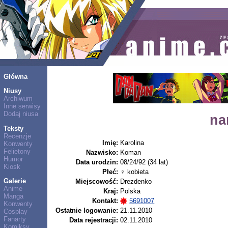
Główna
Niusy
Archiwum
Inne serwisy
Dodaj niusa
na
Teksty
Recenzje
Imię:
Karolina
Konwenty
Felietony
Nazwisko:
Koman
Humor
Data urodzin:
08/24/92 (34 lat)
Kiosk
Płeć:
♀ kobieta
Galerie
Miejscowość:
Drezdenko
Anime
Kraj:
Polska
Manga
Kontakt:
5691007
Konwenty
Ostatnie logowanie:
21.11.2010
Cosplay
Fanarty
Data rejestracji:
02.11.2010
Komiksy