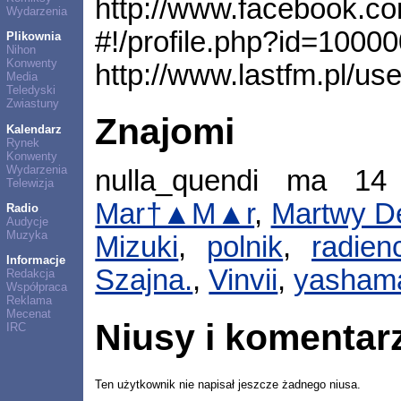
http://www.facebook.c
Wydarzenia
#!/profile.php?id=100
Plikownia
Nihon
Konwenty
http://www.lastfm.pl/us
Media
Teledyski
Zwiastuny
Znajomi
Kalendarz
Rynek
Konwenty
Wydarzenia
nulla_quendi ma 1
Telewizja
Mar†▲M▲r
,
Martwy 
Radio
Audycje
Muzyka
Mizuki
,
polnik
,
radien
Informacje
Szajna.
,
Vinvii
,
yasham
Redakcja
Współpraca
Reklama
Mecenat
Niusy i komentar
IRC
Ten użytkownik nie napisał jeszcze żadnego niusa.