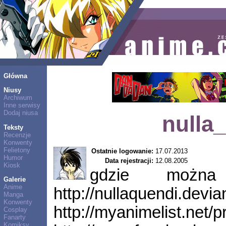
Główna
Niusy
Archiwum
Inne serwisy
Dodaj niusa
nulla
Teksty
Recenzje
Konwenty
Felietony
Ostatnie logowanie:
17.07.2013
Humor
Data rejestracji:
12.08.2005
Kiosk
gdzie można
Galerie
Anime
http://nullaquendi.devia
Manga
Konwenty
http://myanimelist.net/p
Cosplay
Fanarty
Komiksy