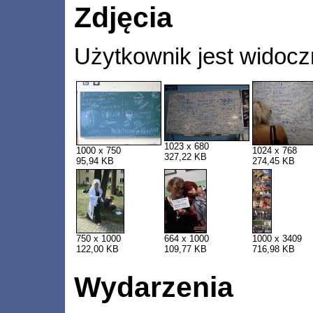
Zdjęcia
Użytkownik jest widocz
1023 x 680
1000 x 750
1024 x 768
327,22 KB
95,94 KB
274,45 KB
750 x 1000
664 x 1000
1000 x 3409
122,00 KB
109,77 KB
716,98 KB
Wydarzenia