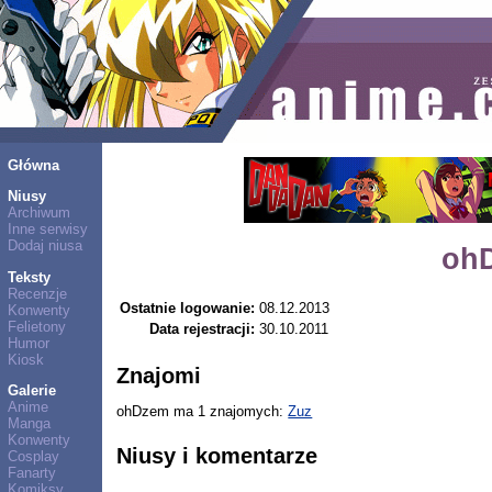
Główna
Niusy
Archiwum
Inne serwisy
Dodaj niusa
oh
Teksty
Recenzje
Ostatnie logowanie:
08.12.2013
Konwenty
Felietony
Data rejestracji:
30.10.2011
Humor
Kiosk
Znajomi
Galerie
Anime
ohDzem ma 1 znajomych:
Zuz
Manga
Konwenty
Niusy i komentarze
Cosplay
Fanarty
Komiksy