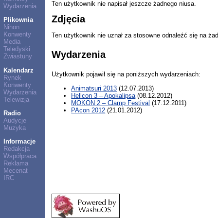
Ten użytkownik nie napisał jeszcze żadnego niusa.
Wydarzenia
Zdjęcia
Plikownia
Nihon
Konwenty
Ten użytkownik nie uznał za stosowne odnaleźć się na ża
Media
Teledyski
Wydarzenia
Zwiastuny
Kalendarz
Użytkownik pojawił się na poniższych wydarzeniach:
Rynek
Konwenty
Animatsuri 2013
(12.07.2013)
Wydarzenia
Hellcon 3 – Apokalipsa
(08.12.2012)
Telewizja
MOKON 2 – Clamp Festival
(17.12.2011)
PAcon 2012
(21.01.2012)
Radio
Audycje
Muzyka
Informacje
Redakcja
Współpraca
Reklama
Mecenat
IRC