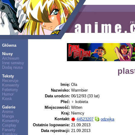
Główna
Niusy
Archiwum
Inne serwisy
Dodaj niusa
plas
Teksty
Recenzje
Imię:
Ola
Konwenty
Felietony
Nazwisko:
Warmbier
Humor
Data urodzin:
06/12/93 (33 lat)
Kiosk
Płeć:
♀ kobieta
Galerie
Miejscowość:
Witten
Anime
Kraj:
Niemcy
Manga
Kontakt:
44523207
odzejka
Konwenty
Ostatnie logowanie:
21.09.2013
Cosplay
Fanarty
Data rejestracji:
21.09.2013
Komiksy