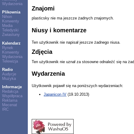
Wydarzenia
Znajomi
Plikownia
Nihon
plasticsky nie ma jeszcze żadnych znajomych.
Konwenty
Media
Niusy i komentarze
Teledyski
Zwiastuny
Ten użytkownik nie napisał jeszcze żadnego niusa.
Kalendarz
Rynek
Zdjęcia
Konwenty
Wydarzenia
Telewizja
Ten użytkownik nie uznał za stosowne odnaleźć się na ża
Radio
Wydarzenia
Audycje
Muzyka
Użytkownik pojawił się na poniższych wydarzeniach:
Informacje
Redakcja
Japanicon IV
(19.10.2013)
Współpraca
Reklama
Mecenat
IRC