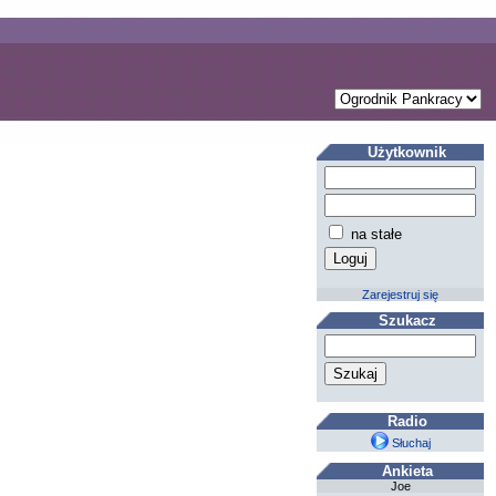
Użytkownik
na stałe
Zarejestruj się
Szukacz
Radio
Słuchaj
Ankieta
Joe