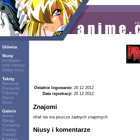
Główna
Niusy
Archiwum
Inne serwisy
Dodaj niusa
Teksty
Recenzje
Ostatnie logowanie:
20.12.2012
Konwenty
Felietony
Data rejestracji:
20.12.2012
Humor
Kiosk
Znajomi
Galerie
Anime
rifraf nie ma jeszcze żadnych znajomych.
Manga
Konwenty
Niusy i komentarze
Cosplay
Fanarty
Komiksy