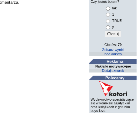
Czy jesteś botem?
komentarza.
tak
1
TRUE
y
Głosów:
79
Zobacz wyniki
Inne ankiety
Reklama
Naklejki motywacyjne
Dodaj sznurek
Polecamy
Wydawnictwo specjalizujące
się w komiksie azjatyckim
oraz książkach z gatunku
boys love.