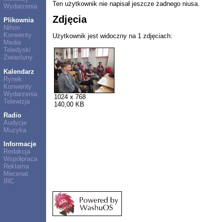
Ten użytkownik nie napisał jeszcze żadnego niusa.
Wydarzenia
Zdjęcia
Plikownia
Nihon
Konwenty
Użytkownik jest widoczny na 1 zdjęciach:
Media
Teledyski
Zwiastuny
Kalendarz
Rynek
Konwenty
Wydarzenia
1024 x 768
Telewizja
140,00 KB
Radio
Audycje
Muzyka
Informacje
Redakcja
Współpraca
Reklama
Mecenat
IRC