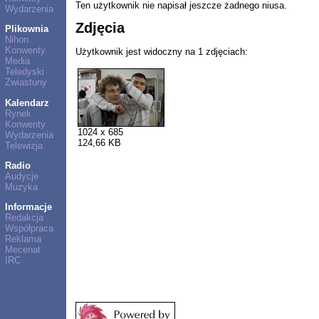
Ten użytkownik nie napisał jeszcze żadnego niusa.
Wydarzenia
Zdjęcia
Plikownia
Nihon
Konwenty
Użytkownik jest widoczny na 1 zdjęciach:
Media
Teledyski
Zwiastuny
Kalendarz
Rynek
Konwenty
1024 x 685
Wydarzenia
124,66 KB
Telewizja
Radio
Audycje
Muzyka
Informacje
Redakcja
Współpraca
Reklama
Mecenat
IRC