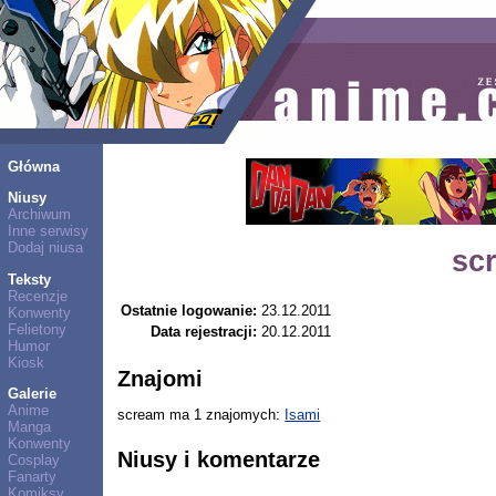
Główna
Niusy
Archiwum
Inne serwisy
Dodaj niusa
sc
Teksty
Recenzje
Ostatnie logowanie:
23.12.2011
Konwenty
Felietony
Data rejestracji:
20.12.2011
Humor
Kiosk
Znajomi
Galerie
Anime
scream ma 1 znajomych:
Isami
Manga
Konwenty
Niusy i komentarze
Cosplay
Fanarty
Komiksy