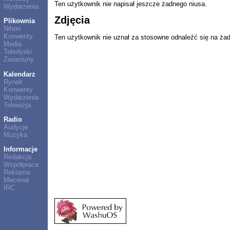
Ten użytkownik nie napisał jeszcze żadnego niusa.
Wydarzenia
Zdjęcia
Plikownia
Nihon
Konwenty
Ten użytkownik nie uznał za stosowne odnaleźć się na ża
Media
Teledyski
Zwiastuny
Kalendarz
Rynek
Konwenty
Wydarzenia
Telewizja
Radio
Audycje
Muzyka
Informacje
Redakcja
Współpraca
Reklama
Mecenat
IRC