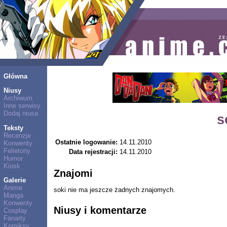
Główna
Niusy
Archiwum
Inne serwisy
Dodaj niusa
s
Teksty
Recenzje
Ostatnie logowanie:
14.11.2010
Konwenty
Felietony
Data rejestracji:
14.11.2010
Humor
Kiosk
Znajomi
Galerie
Anime
soki nie ma jeszcze żadnych znajomych.
Manga
Konwenty
Niusy i komentarze
Cosplay
Fanarty
Komiksy