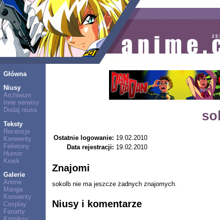
Główna
Niusy
Archiwum
Inne serwisy
Dodaj niusa
so
Teksty
Recenzje
Ostatnie logowanie:
19.02.2010
Konwenty
Felietony
Data rejestracji:
19.02.2010
Humor
Kiosk
Znajomi
Galerie
Anime
sokolb nie ma jeszcze żadnych znajomych.
Manga
Konwenty
Niusy i komentarze
Cosplay
Fanarty
Komiksy