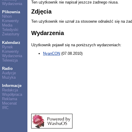
Ten użytkownik nie napisał jeszcze żadnego niusa.
Wydarzenia
Zdjęcia
Plikownia
Nihon
Konwenty
Ten użytkownik nie uznał za stosowne odnaleźć się na ża
Media
Teledyski
Wydarzenia
Zwiastuny
Kalendarz
Użytkownik pojawił się na poniższych wydarzeniach:
Rynek
Konwenty
NyanCON
(07.08.2010)
Wydarzenia
Telewizja
Radio
Audycje
Muzyka
Informacje
Redakcja
Współpraca
Reklama
Mecenat
IRC