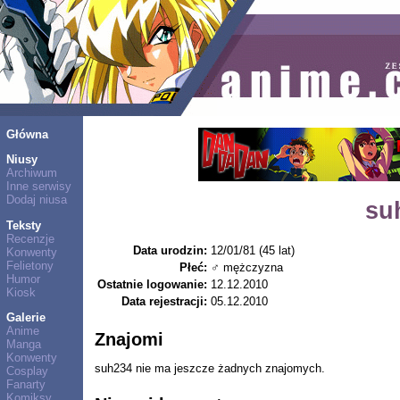
Główna
Niusy
Archiwum
Inne serwisy
Dodaj niusa
su
Teksty
Recenzje
Data urodzin:
12/01/81 (45 lat)
Konwenty
Felietony
Płeć:
♂ mężczyzna
Humor
Ostatnie logowanie:
12.12.2010
Kiosk
Data rejestracji:
05.12.2010
Galerie
Anime
Znajomi
Manga
Konwenty
suh234 nie ma jeszcze żadnych znajomych.
Cosplay
Fanarty
Komiksy