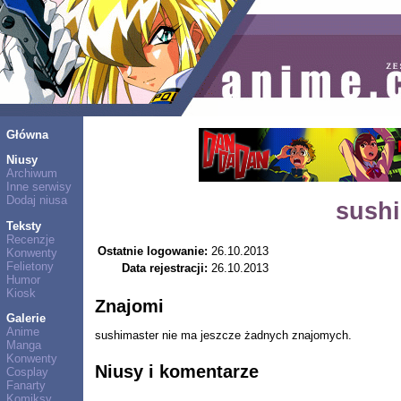
Główna
Niusy
Archiwum
Inne serwisy
Dodaj niusa
sush
Teksty
Recenzje
Ostatnie logowanie:
26.10.2013
Konwenty
Felietony
Data rejestracji:
26.10.2013
Humor
Kiosk
Znajomi
Galerie
Anime
sushimaster nie ma jeszcze żadnych znajomych.
Manga
Konwenty
Niusy i komentarze
Cosplay
Fanarty
Komiksy