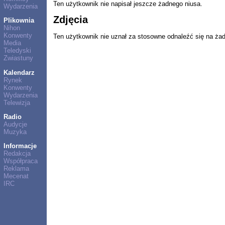
Ten użytkownik nie napisał jeszcze żadnego niusa.
Wydarzenia
Zdjęcia
Plikownia
Nihon
Konwenty
Ten użytkownik nie uznał za stosowne odnaleźć się na ża
Media
Teledyski
Zwiastuny
Kalendarz
Rynek
Konwenty
Wydarzenia
Telewizja
Radio
Audycje
Muzyka
Informacje
Redakcja
Współpraca
Reklama
Mecenat
IRC