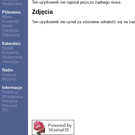
Ten użytkownik nie napisał jeszcze żadnego niusa.
Wydarzenia
Zdjęcia
Plikownia
Nihon
Konwenty
Ten użytkownik nie uznał za stosowne odnaleźć się na ża
Media
Teledyski
Zwiastuny
Kalendarz
Rynek
Konwenty
Wydarzenia
Telewizja
Radio
Audycje
Muzyka
Informacje
Redakcja
Współpraca
Reklama
Mecenat
IRC