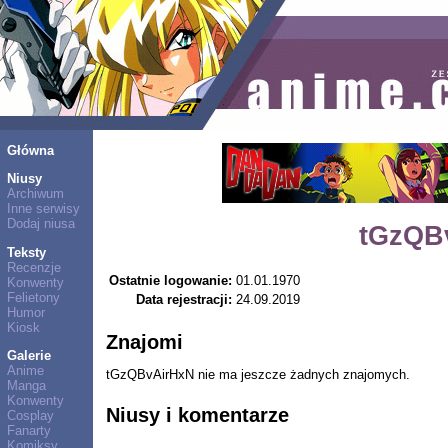
Główna
Niusy
Archiwum
Inne serwisy
Dodaj niusa
tGzQB
Teksty
Recenzje
Ostatnie logowanie:
01.01.1970
Konwenty
Felietony
Data rejestracji:
24.09.2019
Humor
Kiosk
Znajomi
Galerie
Anime
tGzQBvAirHxN nie ma jeszcze żadnych znajomych.
Manga
Konwenty
Niusy i komentarze
Cosplay
Fanarty
Komiksy