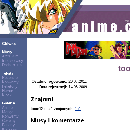
Główna
Niusy
Archiwum
Inne serwisy
Dodaj niusa
to
Teksty
Recenzje
Ostatnie logowanie:
20.07.2011
Konwenty
Felietony
Data rejestracji:
14.08.2009
Humor
Kiosk
Znajomi
Galerie
Anime
toom12 ma 1 znajomych:
4b1
Manga
Konwenty
Niusy i komentarze
Cosplay
Fanarty
Komiksy