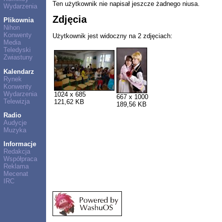
Ten użytkownik nie napisał jeszcze żadnego niusa.
Wydarzenia
Zdjęcia
Plikownia
Nihon
Konwenty
Użytkownik jest widoczny na 2 zdjęciach:
Media
Teledyski
Zwiastuny
Kalendarz
Rynek
Konwenty
Wydarzenia
1024 x 685
667 x 1000
Telewizja
121,62 KB
189,56 KB
Radio
Audycje
Muzyka
Informacje
Redakcja
Współpraca
Reklama
Mecenat
IRC