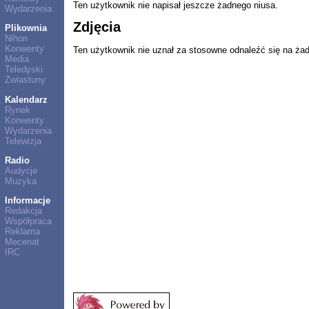
Ten użytkownik nie napisał jeszcze żadnego niusa.
Wydarzenia
Zdjęcia
Plikownia
Nihon
Konwenty
Ten użytkownik nie uznał za stosowne odnaleźć się na ża
Media
Teledyski
Zwiastuny
Kalendarz
Rynek
Konwenty
Wydarzenia
Telewizja
Radio
Audycje
Muzyka
Informacje
Redakcja
Współpraca
Reklama
Mecenat
IRC