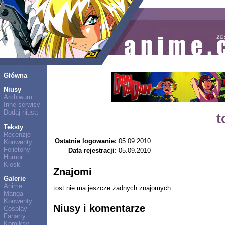
Główna
Niusy
Archiwum
Inne serwisy
Dodaj niusa
t
Teksty
Recenzje
Ostatnie logowanie:
05.09.2010
Konwenty
Felietony
Data rejestracji:
05.09.2010
Humor
Kiosk
Znajomi
Galerie
Anime
tost nie ma jeszcze żadnych znajomych.
Manga
Konwenty
Niusy i komentarze
Cosplay
Fanarty
Komiksy