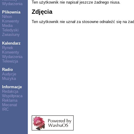
Ten użytkownik nie napisał jeszcze żadnego niusa.
Wydarzenia
Zdjęcia
Plikownia
Nihon
Konwenty
Ten użytkownik nie uznał za stosowne odnaleźć się na ża
Media
Teledyski
Zwiastuny
Kalendarz
Rynek
Konwenty
Wydarzenia
Telewizja
Radio
Audycje
Muzyka
Informacje
Redakcja
Współpraca
Reklama
Mecenat
IRC