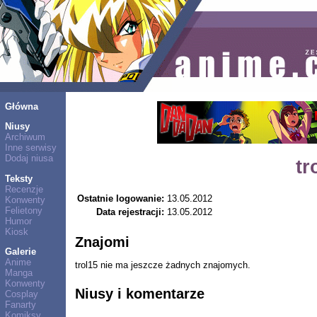
Główna
Niusy
Archiwum
Inne serwisy
Dodaj niusa
tr
Teksty
Recenzje
Ostatnie logowanie:
13.05.2012
Konwenty
Felietony
Data rejestracji:
13.05.2012
Humor
Kiosk
Znajomi
Galerie
Anime
trol15 nie ma jeszcze żadnych znajomych.
Manga
Konwenty
Niusy i komentarze
Cosplay
Fanarty
Komiksy