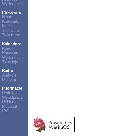
Wydarzenia
Plikownia
Nihon
Konwenty
Media
Teledyski
Zwiastuny
Kalendarz
Rynek
Konwenty
Wydarzenia
Telewizja
Radio
Audycje
Muzyka
Informacje
Redakcja
Współpraca
Reklama
Mecenat
IRC