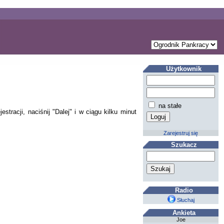
Użytkownik
na stałe
tracji, naciśnij "Dalej" i w ciągu kilku minut
Zarejestruj się
Szukacz
Radio
Słuchaj
Ankieta
Joe