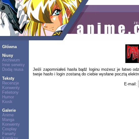
Główna
Niusy
Archiwum
Inne serwisy
Dodaj niusa
Jeśli zapomniałeś hasła bądź loginu możesz je łatwo odzy
twoje hasło i login zostaną do ciebie wysłane pocztą elektr
Teksty
Recenzje
E-mail:
Konwenty
Felietony
Humor
Kiosk
Galerie
Anime
Manga
Konwenty
Cosplay
Fanarty
Komiksy