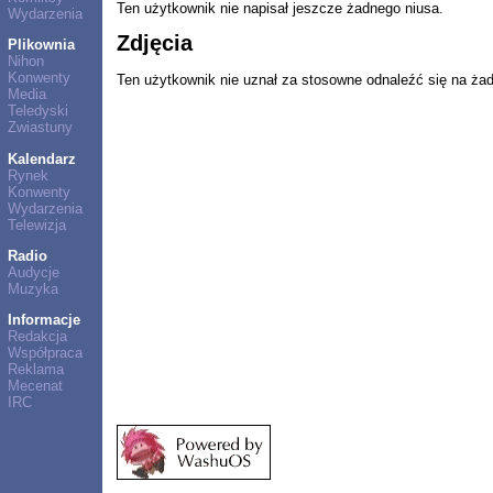
Ten użytkownik nie napisał jeszcze żadnego niusa.
Wydarzenia
Zdjęcia
Plikownia
Nihon
Konwenty
Ten użytkownik nie uznał za stosowne odnaleźć się na ża
Media
Teledyski
Zwiastuny
Kalendarz
Rynek
Konwenty
Wydarzenia
Telewizja
Radio
Audycje
Muzyka
Informacje
Redakcja
Współpraca
Reklama
Mecenat
IRC