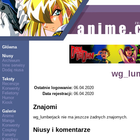
Główna
Niusy
Archiwum
Inne serwisy
Dodaj niusa
wg_lum
Teksty
Recenzje
Ostatnie logowanie:
06.04.2020
Konwenty
Felietony
Data rejestracji:
06.04.2020
Humor
Kiosk
Znajomi
Galerie
Anime
wg_lumberjack nie ma jeszcze żadnych znajomych.
Manga
Konwenty
Niusy i komentarze
Cosplay
Fanarty
Komiksy