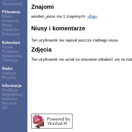
Wydarzenia
Znajomi
Plikownia
Nihon
wooden_jesus ma 1 znajomych:
=Kai=
Konwenty
Media
Niusy i komentarze
Teledyski
Zwiastuny
Ten użytkownik nie napisał jeszcze żadnego niusa.
Kalendarz
Rynek
Zdjęcia
Konwenty
Wydarzenia
Ten użytkownik nie uznał za stosowne odnaleźć się na ża
Telewizja
Radio
Audycje
Muzyka
Informacje
Redakcja
Współpraca
Reklama
Mecenat
IRC