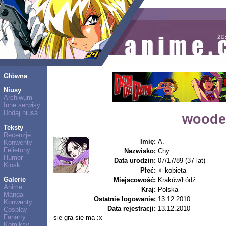
Główna
Niusy
Archiwum
Inne serwisy
Dodaj niusa
woode
Teksty
Recenzje
Imię:
A.
Konwenty
Felietony
Nazwisko:
Chy.
Humor
Data urodzin:
07/17/89 (37 lat)
Kiosk
Płeć:
♀ kobieta
Galerie
Miejscowość:
Kraków/Łódź
Anime
Kraj:
Polska
Manga
Ostatnie logowanie:
13.12.2010
Konwenty
Data rejestracji:
13.12.2010
Cosplay
Fanarty
sie gra sie ma :x
Komiksy