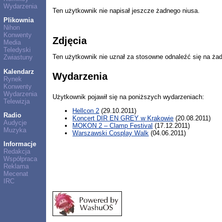
Wydarzenia
Ten użytkownik nie napisał jeszcze żadnego niusa.
Plikownia
Nihon
Konwenty
Zdjęcia
Media
Teledyski
Ten użytkownik nie uznał za stosowne odnaleźć się na ża
Zwiastuny
Kalendarz
Wydarzenia
Rynek
Konwenty
Wydarzenia
Użytkownik pojawił się na poniższych wydarzeniach:
Telewizja
Hellcon 2
(29.10.2011)
Radio
Koncert DIR EN GREY w Krakowie
(20.08.2011)
Audycje
MOKON 2 – Clamp Festival
(17.12.2011)
Muzyka
Warszawski Cosplay Walk
(04.06.2011)
Informacje
Redakcja
Współpraca
Reklama
Mecenat
IRC