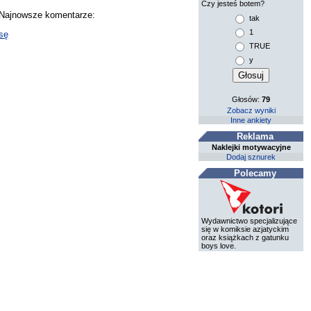
Czy jesteś botem?
. Najnowsze komentarze:
tak
1
sę
TRUE
y
Głosów:
79
Zobacz wyniki
Inne ankiety
Reklama
Naklejki motywacyjne
Dodaj sznurek
Polecamy
Wydawnictwo specjalizujące
się w komiksie azjatyckim
oraz książkach z gatunku
boys love.