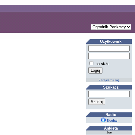
Użytkownik
na stałe
Zarejestruj się
Szukacz
Radio
Słuchaj
Ankieta
Joe