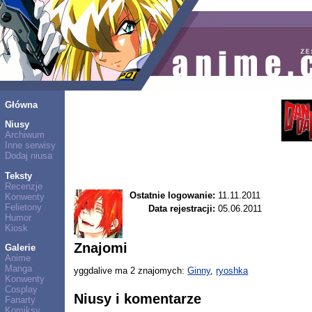
Główna
Niusy
Archiwum
Inne serwisy
Dodaj niusa
Teksty
Recenzje
Ostatnie logowanie:
11.11.2011
Konwenty
Felietony
Data rejestracji:
05.06.2011
Humor
Kiosk
Znajomi
Galerie
Anime
Manga
yggdalive ma 2 znajomych:
Ginny
,
ryoshka
Konwenty
Cosplay
Niusy i komentarze
Fanarty
Komiksy