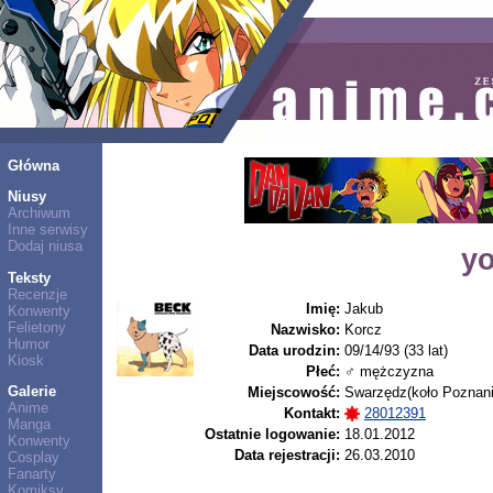
Główna
Niusy
Archiwum
Inne serwisy
Dodaj niusa
y
Teksty
Recenzje
Imię:
Jakub
Konwenty
Felietony
Nazwisko:
Korcz
Humor
Data urodzin:
09/14/93 (33 lat)
Kiosk
Płeć:
♂ mężczyzna
Galerie
Miejscowość:
Swarzędz(koło Poznani
Anime
Kontakt:
28012391
Manga
Ostatnie logowanie:
18.01.2012
Konwenty
Data rejestracji:
26.03.2010
Cosplay
Fanarty
Komiksy