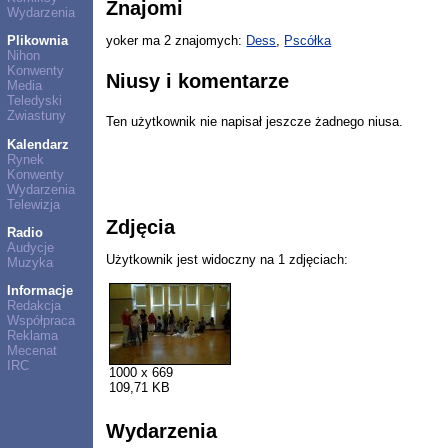
Znajomi
Wydarzenia
Plikownia
yoker ma 2 znajomych:
Dess
,
Pscółka
Nihon
Konwenty
Niusy i komentarze
Media
Teledyski
Zwiastuny
Ten użytkownik nie napisał jeszcze żadnego niusa.
Kalendarz
Rynek
Konwenty
Wydarzenia
Telewizja
Zdjęcia
Radio
Audycje
Użytkownik jest widoczny na 1 zdjęciach:
Muzyka
Informacje
Redakcja
Współpraca
Reklama
Mecenat
IRC
1000 x 669
109,71 KB
Wydarzenia