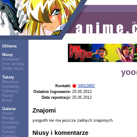
Główna
Niusy
Archiwum
Inne serwisy
Dodaj niusa
yoo
Teksty
Recenzje
Kontakt:
34012882
Konwenty
Felietony
Ostatnie logowanie:
25.05.2012
Humor
Data rejestracji:
25.05.2012
Kiosk
Galerie
Znajomi
Anime
Manga
yoogurth nie ma jeszcze żadnych znajomych.
Konwenty
Cosplay
Niusy i komentarze
Fanarty
Komiksy