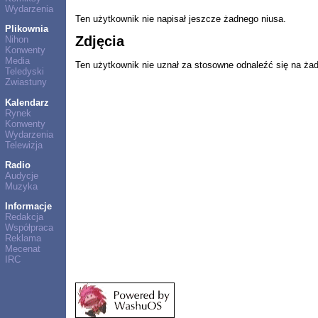
Wydarzenia
Ten użytkownik nie napisał jeszcze żadnego niusa.
Plikownia
Zdjęcia
Nihon
Konwenty
Media
Ten użytkownik nie uznał za stosowne odnaleźć się na ża
Teledyski
Zwiastuny
Kalendarz
Rynek
Konwenty
Wydarzenia
Telewizja
Radio
Audycje
Muzyka
Informacje
Redakcja
Współpraca
Reklama
Mecenat
IRC