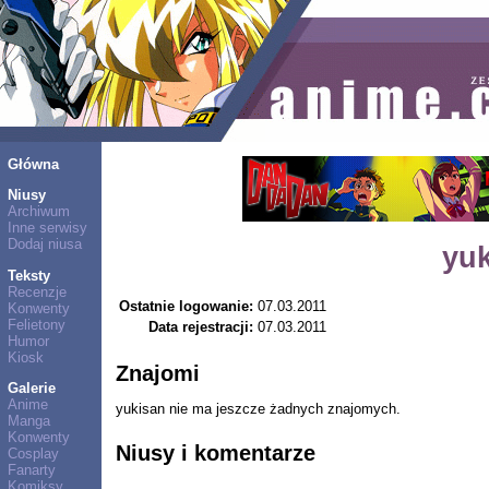
Główna
Niusy
Archiwum
Inne serwisy
Dodaj niusa
yu
Teksty
Recenzje
Ostatnie logowanie:
07.03.2011
Konwenty
Felietony
Data rejestracji:
07.03.2011
Humor
Kiosk
Znajomi
Galerie
Anime
yukisan nie ma jeszcze żadnych znajomych.
Manga
Konwenty
Niusy i komentarze
Cosplay
Fanarty
Komiksy