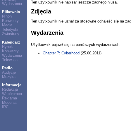
Ten użytkownik nie napisał jeszcze żadnego niusa.
Wydarzenia
Zdjęcia
Plikownia
Nihon
Konwenty
Ten użytkownik nie uznał za stosowne odnaleźć się na ża
Media
Teledyski
Wydarzenia
Zwiastuny
Kalendarz
Użytkownik pojawił się na poniższych wydarzeniach:
Rynek
Konwenty
Chapter 7: Cyberhood
(25.06.2011)
Wydarzenia
Telewizja
Radio
Audycje
Muzyka
Informacje
Redakcja
Współpraca
Reklama
Mecenat
IRC