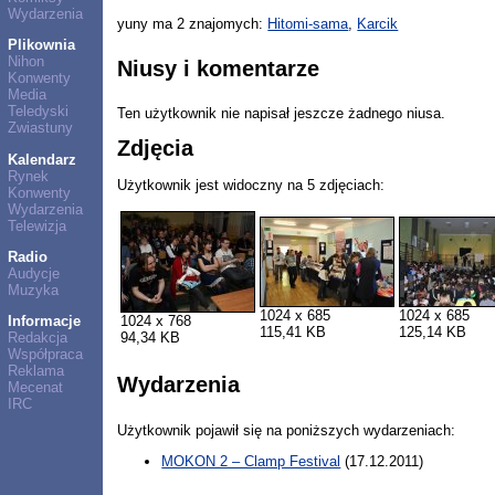
Wydarzenia
yuny ma 2 znajomych:
Hitomi-sama
,
Karcik
Plikownia
Nihon
Niusy i komentarze
Konwenty
Media
Teledyski
Ten użytkownik nie napisał jeszcze żadnego niusa.
Zwiastuny
Zdjęcia
Kalendarz
Rynek
Użytkownik jest widoczny na 5 zdjęciach:
Konwenty
Wydarzenia
Telewizja
Radio
Audycje
Muzyka
1024 x 685
1024 x 685
1024 x 768
Informacje
115,41 KB
125,14 KB
94,34 KB
Redakcja
Współpraca
Reklama
Wydarzenia
Mecenat
IRC
Użytkownik pojawił się na poniższych wydarzeniach:
MOKON 2 – Clamp Festival
(17.12.2011)