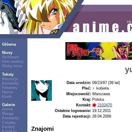
Główna
Niusy
Archiwum
Inne serwisy
Dodaj niusa
y
Teksty
Recenzje
Data urodzin:
09/23/87 (39 lat)
Konwenty
Felietony
Płeć:
♀ kobieta
Humor
Miejscowość:
Warszawa
Kiosk
Kraj:
Polska
Galerie
Kontakt:
2102470
Anime
Ostatnie logowanie:
19.12.2011
Manga
Data rejestracji:
28.04.2009
Konwenty
Cosplay
Fanarty
Znajomi
Komiksy