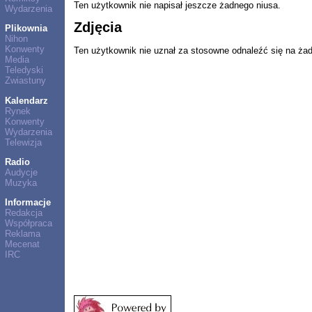
Ten użytkownik nie napisał jeszcze żadnego niusa.
Wydarzenia
Zdjęcia
Plikownia
Nihon
Konwenty
Ten użytkownik nie uznał za stosowne odnaleźć się na ża
Media
Teledyski
Zwiastuny
Kalendarz
Rynek
Konwenty
Wydarzenia
Telewizja
Radio
Audycje
Muzyka
Informacje
Redakcja
Współpraca
Reklama
Mecenat
IRC