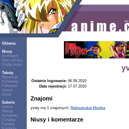
Główna
Niusy
Archiwum
Inne serwisy
Dodaj niusa
y
Teksty
Recenzje
Ostatnie logowanie:
06.09.2010
Konwenty
Felietony
Data rejestracji:
17.07.2010
Humor
Kiosk
Znajomi
Galerie
Anime
yvely ma 1 znajomych:
Mahoutsukai Monika
Manga
Konwenty
Niusy i komentarze
Cosplay
Fanarty
Komiksy