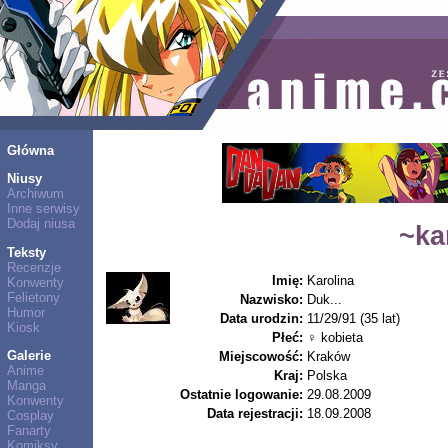
Główna
Niusy
Archiwum
Inne serwisy
Dodaj niusa
~ka
Teksty
Recenzje
Imię:
Karolina
Konwenty
Felietony
Nazwisko:
Duk...
Humor
Data urodzin:
11/29/91 (35 lat)
Kiosk
Płeć:
♀ kobieta
Galerie
Miejscowość:
Kraków
Anime
Kraj:
Polska
Manga
Ostatnie logowanie:
29.08.2009
Konwenty
Data rejestracji:
18.09.2008
Cosplay
Fanarty
Komiksy