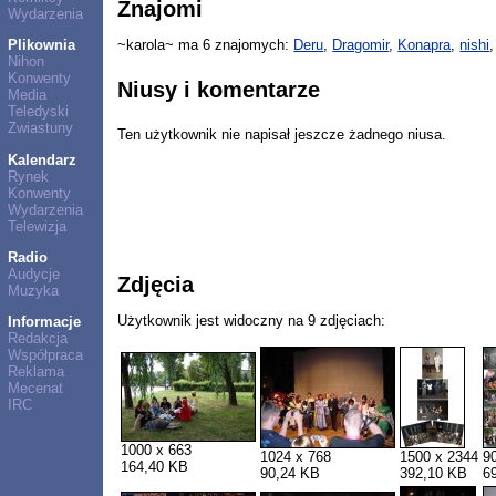
Znajomi
Wydarzenia
Plikownia
~karola~ ma 6 znajomych:
Deru
,
Dragomir
,
Konapra
,
nishi
Nihon
Konwenty
Niusy i komentarze
Media
Teledyski
Zwiastuny
Ten użytkownik nie napisał jeszcze żadnego niusa.
Kalendarz
Rynek
Konwenty
Wydarzenia
Telewizja
Radio
Audycje
Zdjęcia
Muzyka
Użytkownik jest widoczny na 9 zdjęciach:
Informacje
Redakcja
Współpraca
Reklama
Mecenat
IRC
1000 x 663
1024 x 768
1500 x 2344
9
164,40 KB
90,24 KB
392,10 KB
6