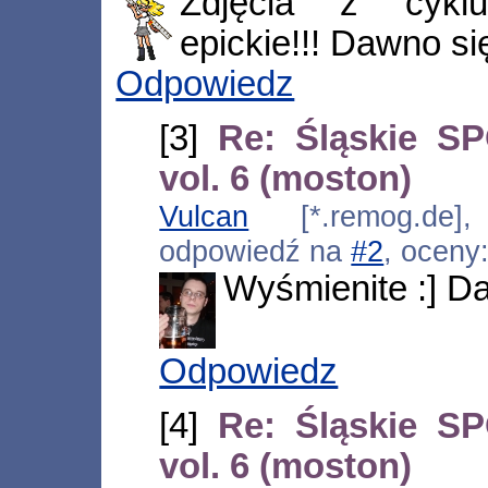
Zdjęcia z cykl
epickie!!! Dawno si
Odpowiedz
[3]
Re: Śląskie S
vol. 6 (moston)
Vulcan
[*.remog.de],
odpowiedź na
#2
, oceny
Wyśmienite :] D
Odpowiedz
[4]
Re: Śląskie S
vol. 6 (moston)