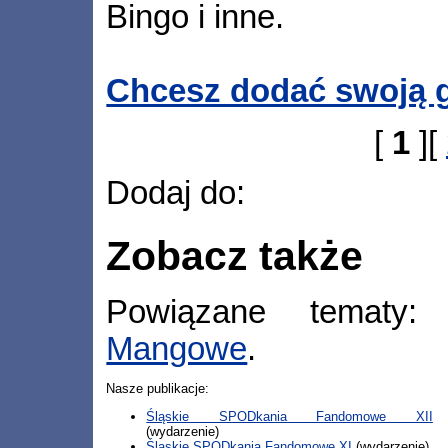
Bingo i inne.
Chcesz dodać swoją g
[
1
][
Dodaj do:
Zobacz także
Powiązane tematy
Mangowe
.
Nasze publikacje:
Śląskie SPODkania Fandomowe XII
(wydarzenie)
Śląskie SPODkania Fandomowe XI
(wydarzenie)