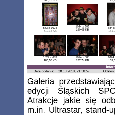
209,12 KB
141,
1024 x 683
683 x 1024
684 x
190,05 KB
319,14 KB
151,
1024 x 683
1024 x 683
1024 
186,58 KB
157,74 KB
155,
Infor
Data dodania:
28.10.2010, 21:30:57
Odsłon:
Galeria przedstawiają
edycji Śląskich SP
Atrakcje jakie się o
m.in. Ultrastar, stand