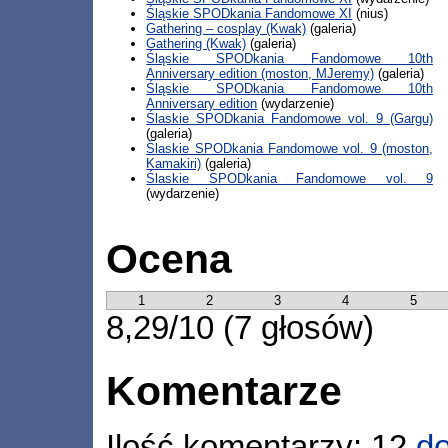
Śląskie SPODkania Fandomowe XI
(nius)
Gathering – cosplay (Kwak)
(galeria)
Gathering (Kwak)
(galeria)
Śląskie SPODkania Fandomowe 10th
Anniversary edition (moston, MJeremy)
(galeria)
Śląskie SPODkania Fandomowe 10th
Anniversary edition
(wydarzenie)
Ślaskie SPODkania Fandomowe vol. 9 (Gargu)
(galeria)
Ślaskie SPODkania Fandomowe vol. 9 (moston,
Kamakiri)
(galeria)
Ślaskie SPODkania Fandomowe vol. 9
(wydarzenie)
Ocena
1
2
3
4
5
8,29/10 (7 głosów)
Komentarze
Ilość komentarzy: 12
do