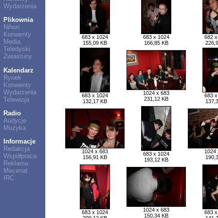
Wydarzenia
Plikownia
Nihon
Konwenty
683 x 1024
683 x 1024
682 x
Media
155,09 KB
166,85 KB
226,
Teledyski
Zwiastuny
Kalendarz
Rynek
Konwenty
Wydarzenia
1024 x 683
683 x 1024
683 x
Telewizja
231,12 KB
132,17 KB
137,
Radio
Audycje
Muzyka
Informacje
Redakcja
1024 x 683
1024 
683 x 1024
Współpraca
156,91 KB
190,
193,12 KB
Reklama
Mecenat
IRC
1024 x 683
683 x 1024
683 x
150,34 KB