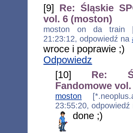
[9]
Re: Śląskie S
vol. 6 (moston)
moston on da train [*
21:23:12, odpowiedź na
wroce i poprawie ;)
Odpowiedz
[10]
Re: Śl
Fandomowe vol. 
moston
[*.neoplus.a
23:55:20, odpowiedź
done ;)