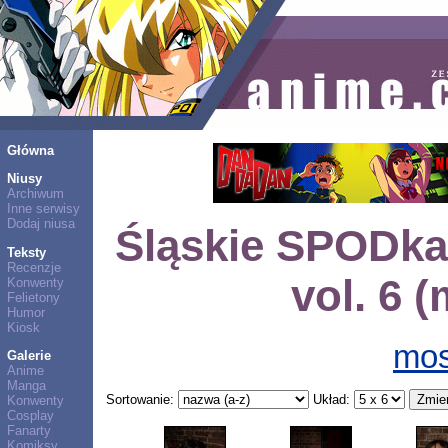
Główna
Niusy
Archiwum
Inne serwisy
Dodaj niusa
Śląskie SPODk
Teksty
Recenzje
vol. 6 
Konwenty
Felietony
Humor
Kiosk
mos
Galerie
Anime
Manga
Sortowanie:
Układ:
Konwenty
Cosplay
Fanarty
Komiksy