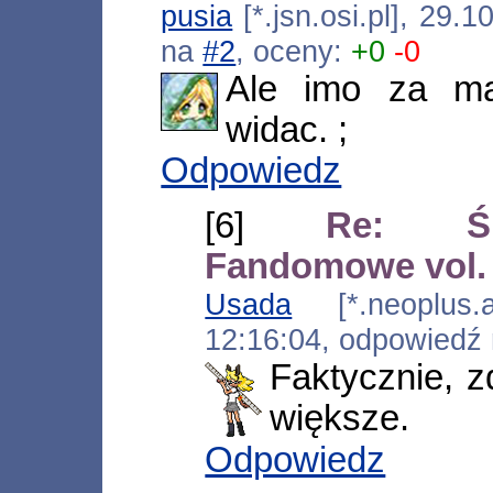
pusia
[*.jsn.osi.pl], 29.
na
#2
, oceny:
+0
-0
Ale imo za ma
widac. ;
Odpowiedz
[6]
Re: Śl
Fandomowe vol. 
Usada
[*.neoplus.ad
12:16:04, odpowiedź
Faktycznie, z
większe.
Odpowiedz