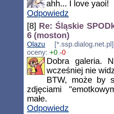
ahh... I love yaoi!
Odpowiedz
[8]
Re: Śląskie SPOD
6 (moston)
Olazu
[*.ssp.dialog.net.p
oceny:
+0
-0
Dobra galeria. N
wcześniej nie wid
BTW, może by si
zdjęciami "emotkowy
małe.
Odpowiedz