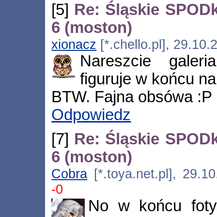
[5]
Re: Śląskie SPOD
6 (moston)
xionacz
[*.chello.pl], 29.10
Nareszcie galer
figuruje w końcu na
BTW. Fajna obsówa :P
Odpowiedz
[7]
Re: Śląskie SPOD
6 (moston)
Cobra
[*.toya.net.pl], 29.
-0
No w końcu foty 