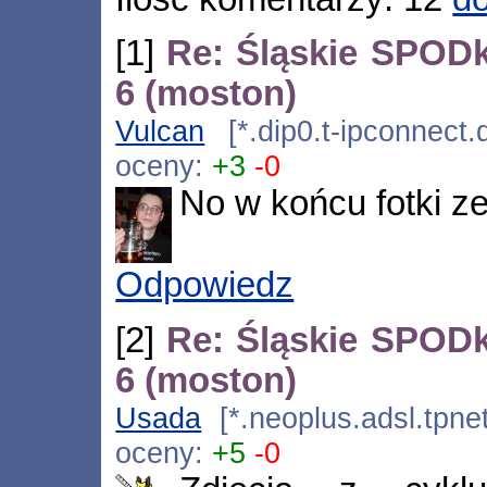
[1]
Re: Śląskie SPOD
6 (moston)
Vulcan
[*.dip0.t-ipconnect
oceny:
+3
-0
No w końcu fotki z
Odpowiedz
[2]
Re: Śląskie SPOD
6 (moston)
Usada
[*.neoplus.adsl.tpne
oceny:
+5
-0